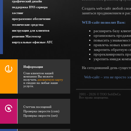
графический дизайн
поддержка DNS сервера
Создать web-сайт любой слож
заняться продвижением и рас
хостинг
программное обеспечение
WEB-сайт позволит Вам:
технические средства
расширить базу клиен
инструкция для клиентов
организовать продажи 
решения Macroscop
повысить узнаваемос
виртуальные офисные АТС
привлечь новых клиен
закрепить обратную с
прорекламировать пр
укрепить имидж комп
Информация
На сегодняшний день сущест
Став клиентом нашей
Web-сайт – это не просто э
компании Вы можете
получить
дисконтную карту
и скидки на любые наши
услуги.
2001 - 2026 © ТОО SoftDeCo
Все права защищены.
Счетчик посещений
Проверка скорости (com)
Проверка скорости (net)