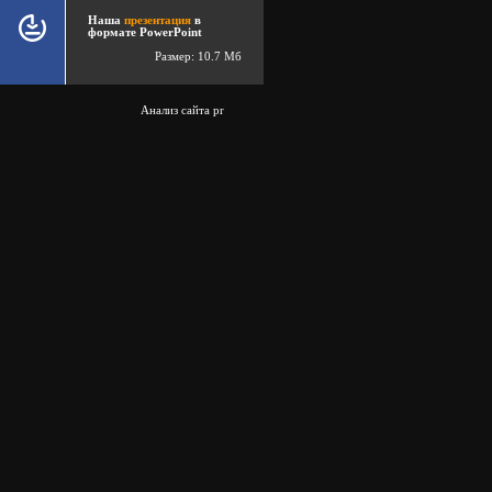
Наша
презентация
в
формате PowerPoint
Размер: 10.7 Мб