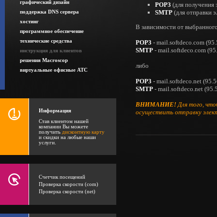
графический дизайн
POP3
(для получения 
SMTP
(для отправки э
поддержка DNS сервера
хостинг
В зависимости от выбранног
программное обеспечение
технические средства
POP3
- mail.softdeco.com (95
SMTP
- mail.softdeco.com (95
инструкция для клиентов
решения Macroscop
либо
виртуальные офисные АТС
POP3
- mail.softdeco.net (95.
SMTP
- mail.softdeco.net (95
ВНИМАНИЕ!
Для того, что
Информация
осуществить отправку элект
Став клиентом нашей
компании Вы можете
получить
дисконтную карту
и скидки на любые наши
услуги.
Счетчик посещений
Проверка скорости (com)
Проверка скорости (net)