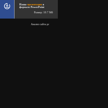
Наша
презентация
в
формате PowerPoint
Размер: 10.7 Мб