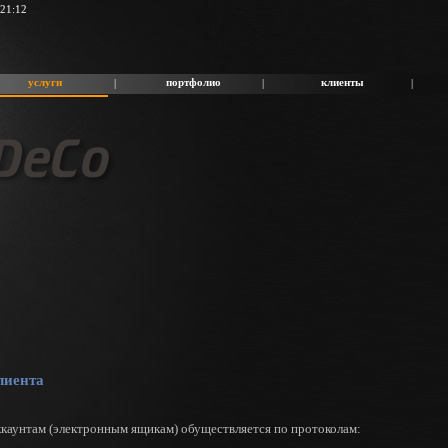
 21:12
услуги
портфолио
клиенты
|
|
|
лиента
каунтам (электронным ящикам) обуществляется по протоколам: