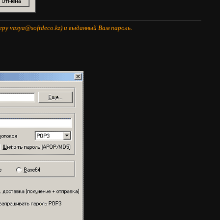
ру vasya@softdeco.kz) и выданный Вам пароль.