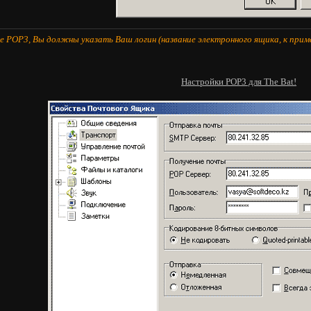
 POP3, Вы должны указать Ваш логин (название электронного ящика, к приме
Настройки POP3 для The Bat!