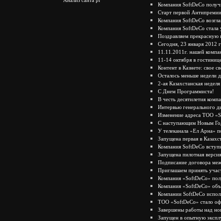
Компания SoftDeCo получ
Старт первой Антипремии
Компания SoftDeCo возгла
Компания SoftDeCo стала
Поздравляем прекрасную 
Сегодня, 23 января 2012 
11.11.2011г. нашей компа
11-14 октября в гостиниц
Контент в Казнете: свое с
Осталось меньше недели д
2-ая Казахстанская недел
С Днем Программиста!
В честь десятилетия комп
Интервью генерального д
Изменение адреса ТОО «
С наступающим Новым Го
У телеканала «Ел Арна» п
Запущена первая в Казахс
Компания SoftDeCo вступ
Запущена пилотная верси
Подписание договора меж
Приглашаем принять участ
Компания «SoftDeCo» полу
Компания «SoftDeCo» объя
Компании SoftDeCo испол
ТОО «SoftDeCo» стало оф
Завершены работы над но
Запущен в опытную экспл