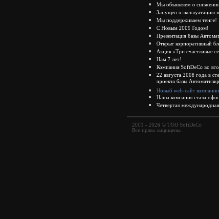
Мы объявляем о снижении
Запущен в эксплуатацию 
Мы поддерживаем тенге!
С Новым 2009 Годом!
Презентация базы Автом
Открыт корпоративный бл
Акция «Три счастливые с
Нам 7 лет!
Компания SoftDeCo во вт
22 августа 2008 года в с
проекта базы Автоматиз
Новый web-сайт компании
Наша компания стала о
Четвертая международна
2001 - 2026 © ТОО SoftDeCo
Все права защищены.