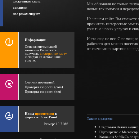
дисконтная карта
Мы обновили не только визуа
вакансии
новые технологии и передово
нас рекомендуют
На нашем сайте Вы сможете
прочитать интересные заметк
узнать о новых услугах и ски
И это еще не все. С помощью
Информация
рабочего дня можно посетив 
Став клиентом нашей
от скачивания картинок и вид
компании Вы можете
получить
дисконтную карту
и скидки на любые наши
услуги.
Счетчик посещений
Проверка скорости (com)
Проверка скорости (net)
Наша
презентация
в
формате PowerPoint
Также в разделе:
Размер: 10.7 Мб
Стартовала Летняя акция!
Партнерство с Macroscop
Компания SoftDeCo получи