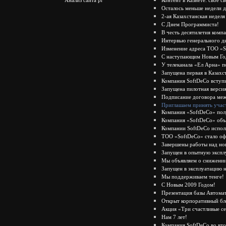
Контент в Казнете: свое с
Осталось меньше недели д
2-ая Казахстанская недел
С Днем Программиста!
В честь десятилетия комп
Интервью генерального д
Изменение адреса ТОО «
С наступающим Новым Го
У телеканала «Ел Арна» п
Запущена первая в Казахс
Компания SoftDeCo вступ
Запущена пилотная верси
Подписание договора меж
Приглашаем принять участ
Компания «SoftDeCo» полу
Компания «SoftDeCo» объя
Компании SoftDeCo испол
ТОО «SoftDeCo» стало оф
Завершены работы над но
Запущен в опытную экспл
Мы объявляем о снижении
Запущен в эксплуатацию 
Мы поддерживаем тенге!
С Новым 2009 Годом!
Презентация базы Автом
Открыт корпоративный бл
Акция «Три счастливые с
Нам 7 лет!
Компания SoftDeCo во вт