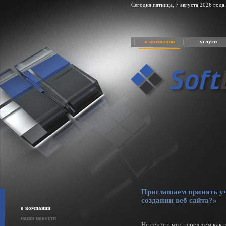
Сегодня пятница, 7 августа 2026 года.
о компании
услуги
|
|
Приглашаем принять уча
создании веб сайта?»
о компании
наши новости
Не секрет, что перед тем как