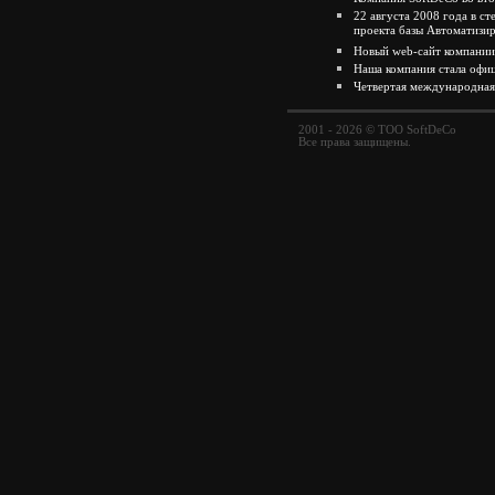
22 августа 2008 года в с
проекта базы Автоматиз
Новый web-сайт компании
Наша компания стала о
Четвертая международна
2001 - 2026 © ТОО SoftDeCo
Все права защищены.