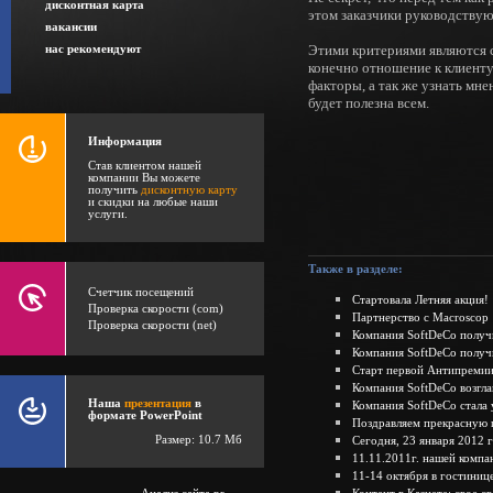
дисконтная карта
этом заказчики руководствую
вакансии
Этими критериями являются с
нас рекомендуют
конечно отношение к клиент
факторы, а так же узнать мне
будет полезна всем.
Информация
Став клиентом нашей
компании Вы можете
получить
дисконтную карту
и скидки на любые наши
услуги.
Также в разделе:
Счетчик посещений
Стартовала Летняя акция!
Проверка скорости (com)
Партнерство с Macroscop
Проверка скорости (net)
Компания SoftDeCo получи
Компания SoftDeCo получ
Старт первой Антипремии
Компания SoftDeCo возгла
Наша
презентация
в
Компания SoftDeCo стала
формате PowerPoint
Поздравляем прекрасную 
Размер: 10.7 Мб
Сегодня, 23 января 2012 
11.11.2011г. нашей компа
11-14 октября в гостиниц