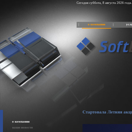
Сегодня суббота, 8 августа 2026 года.
о компании
усл
|
|
Стартовала Летняя акц
о компании
наши новости