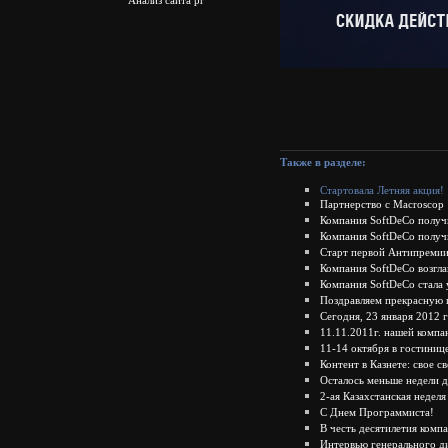
Также в разделе:
Стартовала Летняя акция!
Партнерство с Macroscop
Компания SoftDeCo получи
Компания SoftDeCo получ
Старт первой Антипремии
Компания SoftDeCo возгла
Компания SoftDeCo стала
Поздравляем прекрасную 
Сегодня, 23 января 2012 
11.11.2011г. нашей компа
11-14 октября в гостиниц
Контент в Казнете: свое с
Осталось меньше недели д
2-ая Казахстанская недел
С Днем Программиста!
В честь десятилетия комп
Интервью генерального д