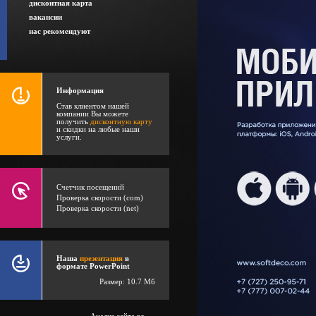
дисконтная карта
вакансии
нас рекомендуют
Информация
Став клиентом нашей
компании Вы можете
получить
дисконтную карту
и скидки на любые наши
услуги.
Счетчик посещений
Проверка скорости (com)
Проверка скорости (net)
Наша
презентация
в
формате PowerPoint
Размер: 10.7 Мб