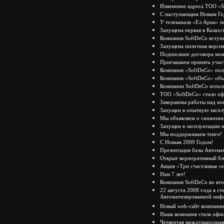
Изменение адреса ТОО «
С наступающим Новым Го
У телеканала «Ел Арна» п
Запущена первая в Казахс
Компания SoftDeCo вступ
Запущена пилотная верси
Подписание договора меж
Приглашаем принять участ
Компания «SoftDeCo» полу
Компания «SoftDeCo» объя
Компании SoftDeCo испол
ТОО «SoftDeCo» стало оф
Завершены работы над но
Запущен в опытную экспл
Мы объявляем о снижении
Запущен в эксплуатацию 
Мы поддерживаем тенге!
С Новым 2009 Годом!
Презентация базы Автом
Открыт корпоративный бл
Акция «Три счастливые с
Нам 7 лет!
Компания SoftDeCo во вт
22 августа 2008 года в с
Автоматизированной инф
Новый web-сайт компании
Наша компания стала о
Четвертая международна