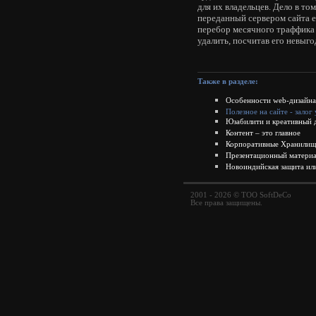
для их владельцев. Дело в т
переданный сервером сайта ег
перебор месячного траффика 
удалить, посчитав его невыго
Также в разделе:
Особенности web-дизайна
Полезное на сайте - зало
Юзабилити и креативный 
Контент – это главное
Корпоративные Хранилища
Презентационный материа
Новоиндийская защита ил
2001 - 2026 © ТОО SoftDeCo
Все права защищены.