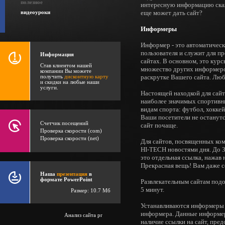
полезное
интересную информацию скаже
еще может дать сайт?
видеоуроки
Информеры
Информер - это автоматическ
пользователя и служит для п
Информация
сайтах. В основном, это курс
Став клиентом нашей
множество других информеров
компании Вы можете
раскрутке Вашего сайта. Лю
получить
дисконтную карту
и скидки на любые наши
услуги.
Настоящей находкой для сай
наиболее значимых спортивн
видам спорта: футбол, хоккей
Ваши посетители не останутс
Счетчик посещений
сайт почаще.
Проверка скорости (com)
Проверка скорости (net)
Для сайтов, посвященных ком
HI-TECH новостями дня. До 30
это отдельная ссылка, нажав
Прекрасная вещь! Вам даже с
Наша
презентация
в
формате PowerPoint
Развлекательным сайтам под
5 минут.
Размер: 10.7 Мб
Устанавливаются информеры о
информера. Данные информер
наличие ссылки на сайт, пре