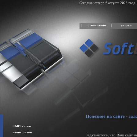
Сегодня четверг, 6 августа 2026 года.
о компании
услуги
|
|
Полезное на сайте - за
СМИ - о нас
наши статьи
Задумайтесь, что Ваш сайт м