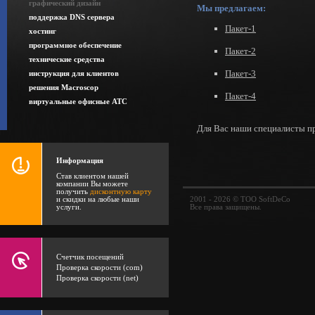
графический дизайн
Мы предлагаем:
поддержка DNS сервера
Пакет-1
хостинг
программное обеспечение
Пакет-2
технические средства
Пакет-3
инструкция для клиентов
решения Macroscop
Пакет-4
виртуальные офисные АТС
Для Вас наши специалисты пр
Информация
Став клиентом нашей
компании Вы можете
получить
дисконтную карту
и скидки на любые наши
2001 - 2026 © ТОО SoftDeCo
услуги.
Все права защищены.
Счетчик посещений
Проверка скорости (com)
Проверка скорости (net)